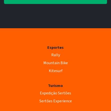
Esportes
Rally
Mountain Bike
Kitesurf
Turismo
Expedição Sertões
Sertões Experience