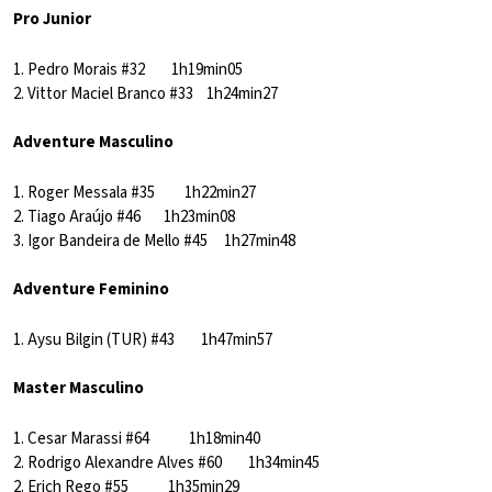
Pro Junior
1. Pedro Morais #32 1h19min05
2. Vittor Maciel Branco #33 1h24min27
Adventure Masculino
1. Roger Messala #35 1h22min27
2. Tiago Araújo #46 1h23min08
3. Igor Bandeira de Mello #45 1h27min48
Adventure Feminino
1. Aysu Bilgin (TUR) #43 1h47min57
Master Masculino
1. Cesar Marassi #64 1h18min40
2. Rodrigo Alexandre Alves #60 1h34min45
2. Erich Rego #55 1h35min29