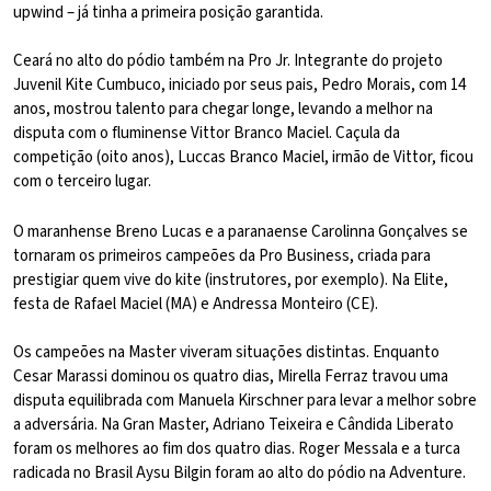
upwind – já tinha a primeira posição garantida.
Ceará no alto do pódio também na Pro Jr. Integrante do projeto
Juvenil Kite Cumbuco, iniciado por seus pais, Pedro Morais, com 14
anos, mostrou talento para chegar longe, levando a melhor na
disputa com o fluminense Vittor Branco Maciel. Caçula da
competição (oito anos), Luccas Branco Maciel, irmão de Vittor, ficou
com o terceiro lugar.
O maranhense Breno Lucas e a paranaense Carolinna Gonçalves se
tornaram os primeiros campeões da Pro Business, criada para
prestigiar quem vive do kite (instrutores, por exemplo). Na Elite,
festa de Rafael Maciel (MA) e Andressa Monteiro (CE).
Os campeões na Master viveram situações distintas. Enquanto
Cesar Marassi dominou os quatro dias, Mirella Ferraz travou uma
disputa equilibrada com Manuela Kirschner para levar a melhor sobre
a adversária. Na Gran Master, Adriano Teixeira e Cândida Liberato
foram os melhores ao fim dos quatro dias. Roger Messala e a turca
radicada no Brasil Aysu Bilgin foram ao alto do pódio na Adventure.