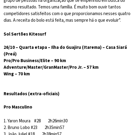
grupo de pessoas na organização que se empenhou em busca do
mesmo resultado. Temos uma família. É muito bom ouvir tantos
competidores satisfeitos com o que proporcionamos nesses quatro
dias. A receita do bolo está feita, mas sempre há o que evoluir”.
Sol Sertões Kitesurf
26/10 – Quarta etapa – Ilha do Guajiru (Itarema) – Casa Siará
(Preá)
Pro/Pro Business/Elite – 90 km
Adventure/Master/GranMaster/Pro Jr. – 57 km
Wing – 70 km
Resultados (extra-oficiais)
Pro Masculino
1. Yaron Moura #28 2h26min30
2. Bruno Lobo #23 2h35min57
3. João Juliel #18 2h38min57