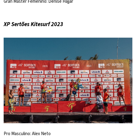
Gran Master Femenino: Denise Hajjar
XP Sertões Kitesurf 2023
Pro Masculino: Alex Neto