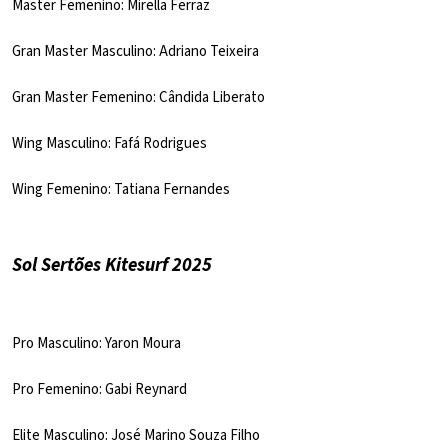
Master Femenino: Mirella Ferraz
Gran Master Masculino: Adriano Teixeira
Gran Master Femenino: Cândida Liberato
Wing Masculino: Fafá Rodrigues
Wing Femenino: Tatiana Fernandes
Sol Sertões Kitesurf 2025
Pro Masculino: Yaron Moura
Pro Femenino: Gabi Reynard
Elite Masculino: José Marino Souza Filho