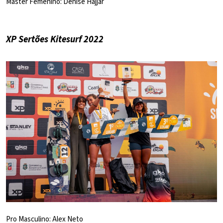
Master Femenino: Denise Hajjar
XP Sertões Kitesurf 2022
Pro Masculino: Alex Neto