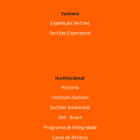
Turismo
Expedição Sertões
Sertões Experience
Institucional
História
Instituto Sertões
Sertões Ambiental
SAS - Brasil
Programa de integridade
Canal de Relatos