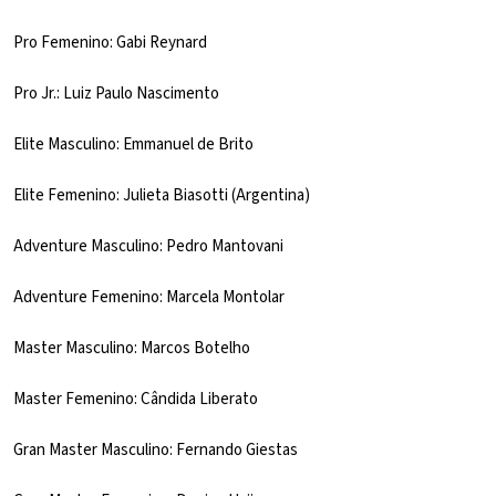
Pro Femenino: Gabi Reynard
Pro Jr.: Luiz Paulo Nascimento
Elite Masculino: Emmanuel de Brito
Elite Femenino: Julieta Biasotti (Argentina)
Adventure Masculino: Pedro Mantovani
Adventure Femenino: Marcela Montolar
Master Masculino: Marcos Botelho
Master Femenino: Cândida Liberato
Gran Master Masculino: Fernando Giestas