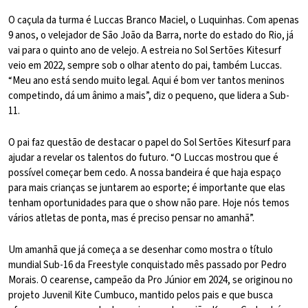
O caçula da turma é Luccas Branco Maciel, o Luquinhas. Com apenas
9 anos, o velejador de São João da Barra, norte do estado do Rio, já
vai para o quinto ano de velejo. A estreia no Sol Sertões Kitesurf
veio em 2022, sempre sob o olhar atento do pai, também Luccas.
“Meu ano está sendo muito legal. Aqui é bom ver tantos meninos
competindo, dá um ânimo a mais”, diz o pequeno, que lidera a Sub-
11.
O pai faz questão de destacar o papel do Sol Sertões Kitesurf para
ajudar a revelar os talentos do futuro. “O Luccas mostrou que é
possível começar bem cedo. A nossa bandeira é que haja espaço
para mais crianças se juntarem ao esporte; é importante que elas
tenham oportunidades para que o show não pare. Hoje nós temos
vários atletas de ponta, mas é preciso pensar no amanhã”.
Um amanhã que já começa a se desenhar como mostra o título
mundial Sub-16 da Freestyle conquistado mês passado por Pedro
Morais. O cearense, campeão da Pro Júnior em 2024, se originou no
projeto Juvenil Kite Cumbuco, mantido pelos pais e que busca