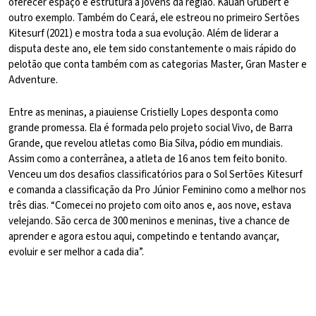
oferecer espaço e estrutura a jovens da região. Kauan Grubert é
outro exemplo. Também do Ceará, ele estreou no primeiro Sertões
Kitesurf (2021) e mostra toda a sua evolução. Além de liderar a
disputa deste ano, ele tem sido constantemente o mais rápido do
pelotão que conta também com as categorias Master, Gran Master e
Adventure.
Entre as meninas, a piauiense Cristielly Lopes desponta como
grande promessa. Ela é formada pelo projeto social Vivo, de Barra
Grande, que revelou atletas como Bia Silva, pódio em mundiais.
Assim como a conterrânea, a atleta de 16 anos tem feito bonito.
Venceu um dos desafios classificatórios para o Sol Sertões Kitesurf
e comanda a classificação da Pro Júnior Feminino como a melhor nos
três dias. “Comecei no projeto com oito anos e, aos nove, estava
velejando. São cerca de 300 meninos e meninas, tive a chance de
aprender e agora estou aqui, competindo e tentando avançar,
evoluir e ser melhor a cada dia”.