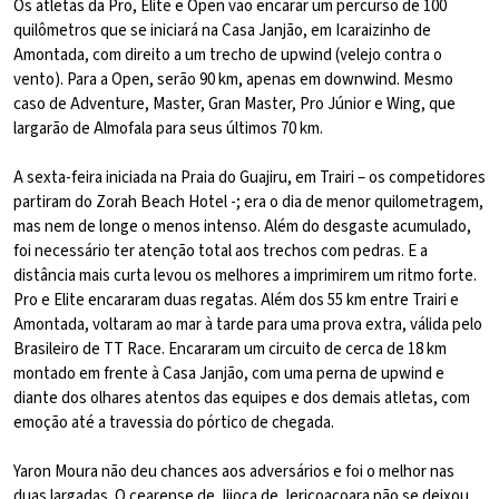
Os atletas da Pro, Elite e Open vão encarar um percurso de 100
quilômetros que se iniciará na Casa Janjão, em Icaraizinho de
Amontada, com direito a um trecho de upwind (velejo contra o
vento). Para a Open, serão 90 km, apenas em downwind. Mesmo
caso de Adventure, Master, Gran Master, Pro Júnior e Wing, que
largarão de Almofala para seus últimos 70 km.
A sexta-feira iniciada na Praia do Guajiru, em Trairi – os competidores
partiram do Zorah Beach Hotel -; era o dia de menor quilometragem,
mas nem de longe o menos intenso. Além do desgaste acumulado,
foi necessário ter atenção total aos trechos com pedras. E a
distância mais curta levou os melhores a imprimirem um ritmo forte.
Pro e Elite encararam duas regatas. Além dos 55 km entre Trairi e
Amontada, voltaram ao mar à tarde para uma prova extra, válida pelo
Brasileiro de TT Race. Encararam um circuito de cerca de 18 km
montado em frente à Casa Janjão, com uma perna de upwind e
diante dos olhares atentos das equipes e dos demais atletas, com
emoção até a travessia do pórtico de chegada.
Yaron Moura não deu chances aos adversários e foi o melhor nas
duas largadas. O cearense de Jijoca de Jericoacoara não se deixou