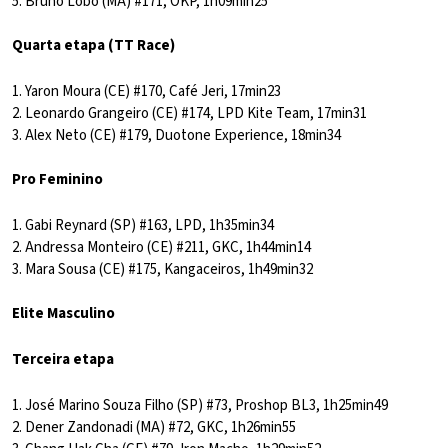
5. Bruno Lobo (MA) #171, OKP, 1h09min25
Quarta etapa (TT Race)
1. Yaron Moura (CE) #170, Café Jeri, 17min23
2. Leonardo Grangeiro (CE) #174, LPD Kite Team, 17min31
3. Alex Neto (CE) #179, Duotone Experience, 18min34
Pro Feminino
1. Gabi Reynard (SP) #163, LPD, 1h35min34
2. Andressa Monteiro (CE) #211, GKC, 1h44min14
3. Mara Sousa (CE) #175, Kangaceiros, 1h49min32
Elite Masculino
Terceira etapa
1. José Marino Souza Filho (SP) #73, Proshop BL3, 1h25min49
2. Dener Zandonadi (MA) #72, GKC, 1h26min55