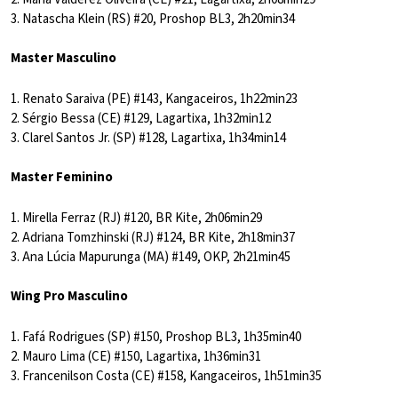
3. Natascha Klein (RS) #20, Proshop BL3, 2h20min34
Master Masculino
1. Renato Saraiva (PE) #143, Kangaceiros, 1h22min23
2. Sérgio Bessa (CE) #129, Lagartixa, 1h32min12
3. Clarel Santos Jr. (SP) #128, Lagartixa, 1h34min14
Master Feminino
1. Mirella Ferraz (RJ) #120, BR Kite, 2h06min29
2. Adriana Tomzhinski (RJ) #124, BR Kite, 2h18min37
3. Ana Lúcia Mapurunga (MA) #149, OKP, 2h21min45
Wing Pro Masculino
1. Fafá Rodrigues (SP) #150, Proshop BL3, 1h35min40
2. Mauro Lima (CE) #150, Lagartixa, 1h36min31
3. Francenilson Costa (CE) #158, Kangaceiros, 1h51min35