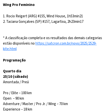
Wing Pro Feminino
1. Rocio Reigert (ARG) #155, Wind House, 1h53min21
2. Taciana Gonçalves (SP) #157, Lagartixa, 2h23min17
* A classificação completa e os resultados das demais categorias
estão disponíveis no
https://satcron.com.br/novo/2025/2529-
kite.html
Programação
Quarto dia
25/10 (sábado)
Amontada / Preá
Pro / Elite – 100 km
Open – 90 km
Adventure / Master / Pro Jr. / Wing – 70 km
Experience – 18 km