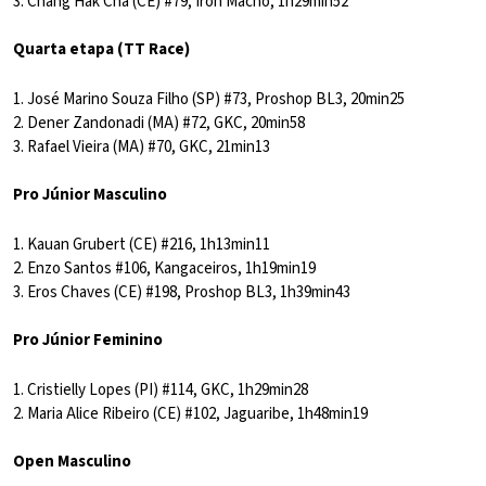
3. Chang Hak Cha (CE) #79, Iron Macho, 1h29min52
Quarta etapa (TT Race)
1. José Marino Souza Filho (SP) #73, Proshop BL3, 20min25
2. Dener Zandonadi (MA) #72, GKC, 20min58
3. Rafael Vieira (MA) #70, GKC, 21min13
Pro Júnior Masculino
1. Kauan Grubert (CE) #216, 1h13min11
2. Enzo Santos #106, Kangaceiros, 1h19min19
3. Eros Chaves (CE) #198, Proshop BL3, 1h39min43
Pro Júnior Feminino
1. Cristielly Lopes (PI) #114, GKC, 1h29min28
2. Maria Alice Ribeiro (CE) #102, Jaguaribe, 1h48min19
Open Masculino