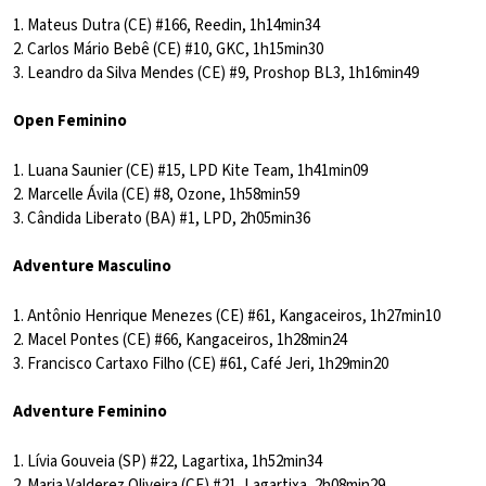
1. Mateus Dutra (CE) #166, Reedin, 1h14min34
2. Carlos Mário Bebê (CE) #10, GKC, 1h15min30
3. Leandro da Silva Mendes (CE) #9, Proshop BL3, 1h16min49
Open Feminino
1. Luana Saunier (CE) #15, LPD Kite Team, 1h41min09
2. Marcelle Ávila (CE) #8, Ozone, 1h58min59
3. Cândida Liberato (BA) #1, LPD, 2h05min36
Adventure Masculino
1. Antônio Henrique Menezes (CE) #61, Kangaceiros, 1h27min10
2. Macel Pontes (CE) #66, Kangaceiros, 1h28min24
3. Francisco Cartaxo Filho (CE) #61, Café Jeri, 1h29min20
Adventure Feminino
1. Lívia Gouveia (SP) #22, Lagartixa, 1h52min34
2. Maria Valderez Oliveira (CE) #21, Lagartixa, 2h08min29