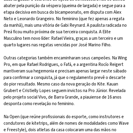
abater pela punição da véspera (queima de largada) e segue para a
etapa decisiva em busca do bicampeonato, em disputa com Alex
Neto e Leonardo Grangeiro. No feminino (que fez apenas a regata
da manhã), mais uma vitória de Gabi Reynard. A paulista radicada no
Preá ficou muito próxima de sua terceira conquista. A Elite
Masculino tem novo líder: Rafael Vieira, graças a um terceiro e um
quarto lugares nas regatas vencidas por José Marino Filho.
Outras categorias também encaminharam seus campeões. Na Wing
Pro, em que Rafael Rodrigues, o Fafá, e a argentina Rocío Reigert
mantiveram sua hegemonia e precisam apenas largar neste sábado
para confirmar a conquista, já que o regulamento prevê o descarte
do pior resultado. Mesmo caso da nova geração do Kite. Kauan
Grubert e Cristielly Lopes seguem invictos na Pro Júnior. Revelada
pelo projeto social Vivo, de Barra Grande, a piauiense de 16 anos
desponta como revelação no feminino.
Na Open (que reúne profissionais do esporte, como instrutores e
condutores de kitetrips, além de nomes de modalidades como Wave
e Freestyle), dois atletas da casa colocaram uma das mãos no