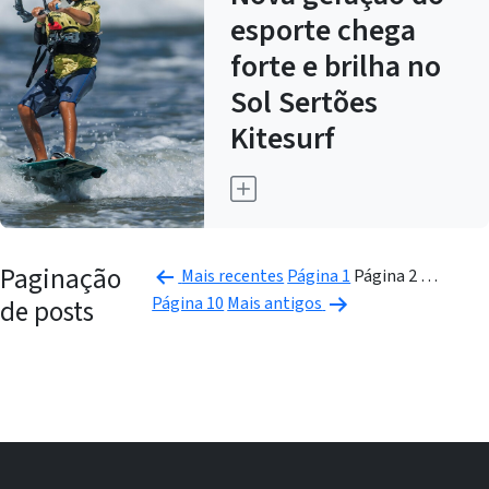
esporte chega
forte e brilha no
Sol Sertões
Kitesurf
Paginação
Mais recentes
Página 1
Página 2
…
Página 10
Mais antigos
de posts